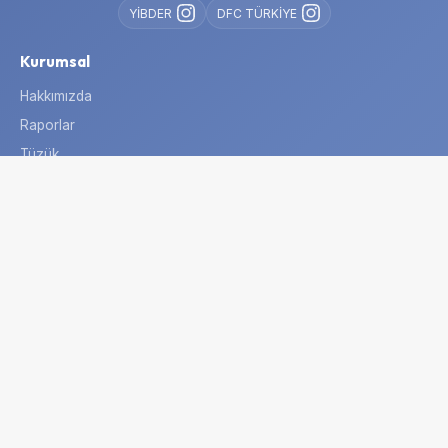
YİBDER
DFC TÜRKİYE
Kurumsal
Hakkımızda
Raporlar
Tüzük
Çalışma Alanlarımız
Politika Belgeleri
Programlarımız
Projelerimiz
Destek Olun
İletişim
İletişim
Mutlukent Mah. 1950 Sk. No:13