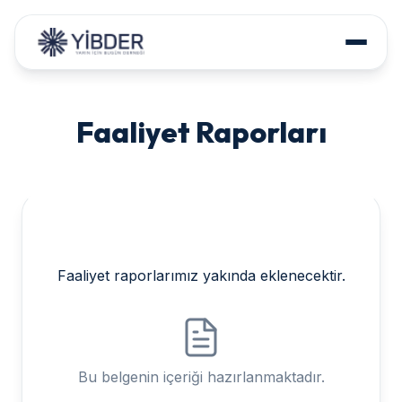
HAKKIMIZDA
Faaliyet Raporları
PROJELERİMİZ
PROGRAMLARIMIZ
POLİTİKA BELGELERİ
İLETİŞİM
Faaliyet raporlarımız yakında eklenecektir.
DESTEK OLUN
Bu belgenin içeriği hazırlanmaktadır.