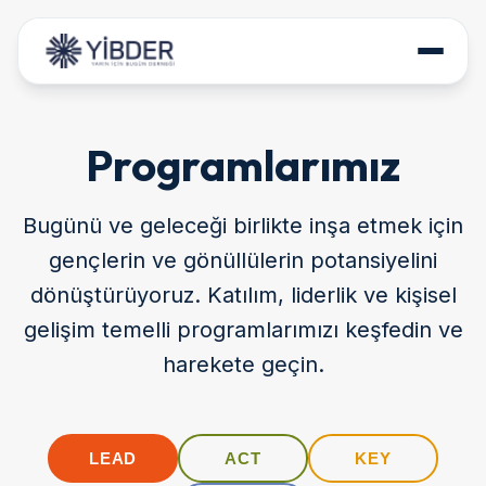
HAKKIMIZDA
Programlarımız
PROJELERİMİZ
PROGRAMLARIMIZ
Bugünü ve geleceği birlikte inşa etmek için
POLİTİKA BELGELERİ
gençlerin ve gönüllülerin potansiyelini
dönüştürüyoruz. Katılım, liderlik ve kişisel
İLETİŞİM
gelişim temelli programlarımızı keşfedin ve
DESTEK OLUN
harekete geçin.
LEAD
ACT
KEY