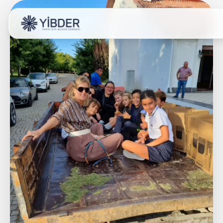
HAKKIMIZD
PROJELERİM
PROGRAMLARI
POLİTİKA BELGE
İLETİŞİM
DESTEK OL