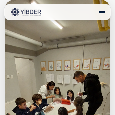
HAKKIMIZDA
PROJELERİMİZ
PROGRAMLARIMIZ
POLİTİKA BELGELERİ
İLETİŞİM
DESTEK OLUN