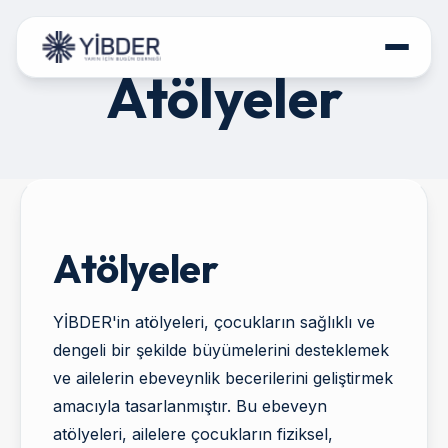
Atölyeler
HAKKIMIZDA
PROJELERİMİZ
PROGRAMLARIMIZ
POLİTİKA BELGELERİ
Atölyeler
İLETİŞİM
YİBDER'in atölyeleri, çocukların sağlıklı ve
DESTEK OLUN
dengeli bir şekilde büyümelerini desteklemek
ve ailelerin ebeveynlik becerilerini geliştirmek
amacıyla tasarlanmıştır. Bu ebeveyn
atölyeleri, ailelere çocukların fiziksel,