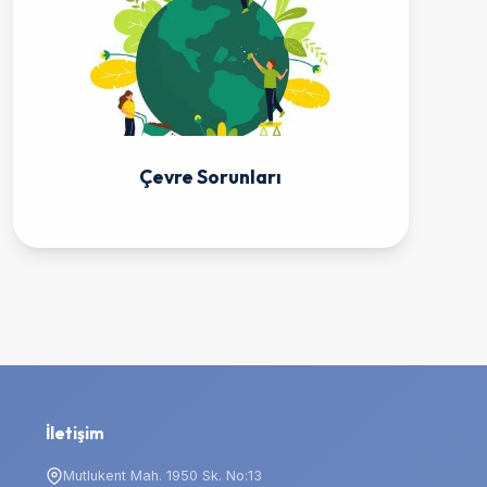
Çevre Sorunları
İletişim
Mutlukent Mah. 1950 Sk. No:13