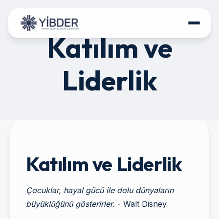
Katılım ve
HAKKIMIZDA
Liderlik
PROJELERİMİZ
PROGRAMLARIMIZ
POLİTİKA BELGELERİ
İLETİŞİM
Katılım ve Liderlik
DESTEK OLUN
Çocuklar, hayal gücü ile dolu dünyaların
büyüklüğünü gösterirler.
- Walt Disney