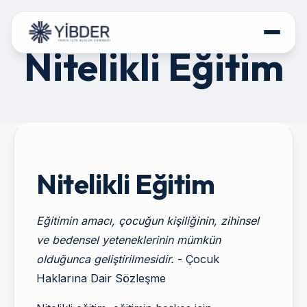
Nitelikli Eğitim
HAKKIMIZDA
PROJELERİMİZ
PROGRAMLARIMIZ
POLİTİKA BELGELERİ
Nitelikli Eğitim
İLETİŞİM
Eğitimin amacı, çocuğun kişiliğinin, zihinsel
DESTEK OLUN
ve bedensel yeteneklerinin mümkün
olduğunca geliştirilmesidir.
- Çocuk
Haklarına Dair Sözleşme